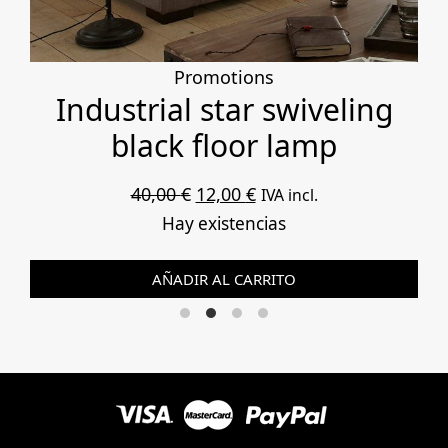
Promotions
Industrial star swiveling
black floor lamp
El
El
40,00
€
12,00
€
IVA incl.
precio
precio
Hay existencias
original
actual
AÑADIR AL CARRITO
era:
es:
40,00 €.
12,00 €.