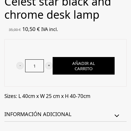
Celest star black and
chrome desk lamp
El
El
10,50
€
IVA incl.
35,00
€
precio
precio
original
actual
era:
es:
35,00 €.
10,50 €.
AÑADIR AL
CARRITO
Celest
star
black
and
Sizes: L 40cm x W 25 cm x H 40-70cm
chrome
desk
INFORMACIÓN ADICIONAL
lamp