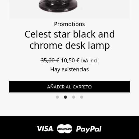
Promotions
Celest star black and
chrome desk lamp
El
El
35,00
€
10,50
€
IVA incl.
precio
precio
Hay existencias
original
actual
AÑADIR AL CARRITO
era:
es:
35,00 €.
10,50 €.