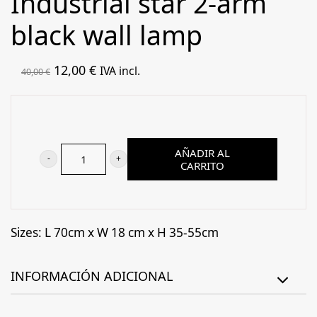
Industrial star 2-arm
black wall lamp
El
El
12,00
€
IVA incl.
40,00
€
precio
precio
original
actual
era:
es:
40,00 €.
12,00 €.
AÑADIR AL
CARRITO
Industrial
star
2-
arm
Sizes: L 70cm x W 18 cm x H 35-55cm
black
wall
INFORMACIÓN ADICIONAL
lamp