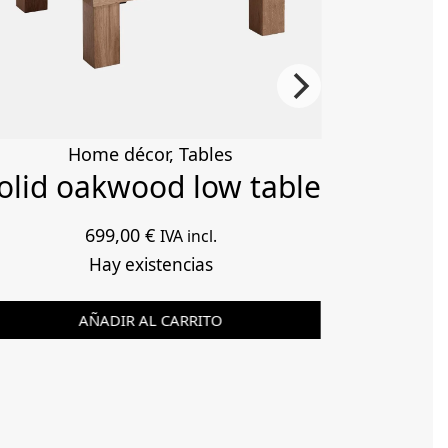
Home décor
,
Tables
olid oakwood low table
699,00
€
IVA incl.
Hay existencias
AÑADIR AL CARRITO