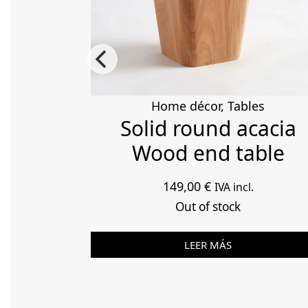
ics
Home décor
,
Tables
eramic
Solid round acacia
p
Wood end table
149,00
€
IVA incl.
Out of stock
LEER MÁS