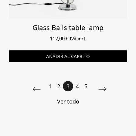
Glass Balls table lamp
112,00
€
IVA incl.
AÑADIR AL CARRITO
1
2
3
4
5
Ver todo